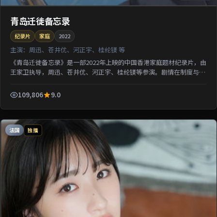
青岛迁徙备忘录
纪录片
家庭
2022
主演：
周迅、苍井优、河正宇、桂纶镁 等
《青岛迁徙备忘录》是一部2022年上映的中国香港家庭题材纪录片，由
王家卫执导，周迅、苍井优、河正宇、桂纶镁等参演。剧情在制度与人
性的夹缝中寻求微弱正义；影像质感突出地域氛围，利...
109,806
9.0
法国
独播