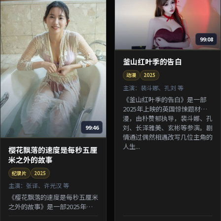
99:08
釜山红叶季的告白
动漫
2025
主演：
裴斗娜、孔刘 等
《釜山红叶季的告白》是一部
2025年上映的英国惊悚题材动
漫，由朴赞郁执导，裴斗娜、孔
刘、长泽雅美、玄彬等参演。剧
99:46
情通过偶然相遇改写几位主角的
人生...
樱花飘落的速度是每秒五厘
米之外的故事
纪录片
2025
主演：
张译、许光汉 等
《樱花飘落的速度是每秒五厘米
之外的故事》是一部2025年上
映的中国香港悬疑题材纪录片，