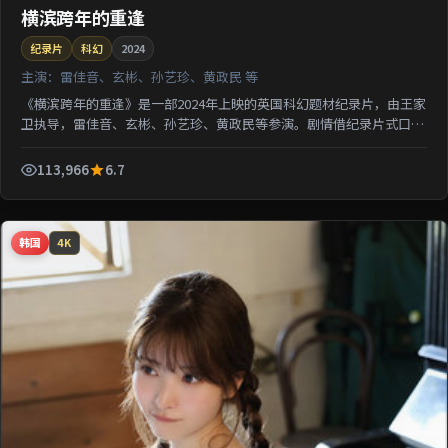
横滨跨年的重逢
纪录片
科幻
2024
主演：
雷佳音、玄彬、孙艺珍、黄政民 等
《横滨跨年的重逢》是一部2024年上映的英国科幻题材纪录片，由王家
卫执导，雷佳音、玄彬、孙艺珍、黄政民等参演。剧情借纪录片式口吻
还原一段被遗忘的城市记忆；类型元素交叉融合，可在...
113,966
6.7
韩国
4K