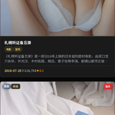
札幌听证备忘录
电影
冒险
《札幌听证备忘录》是一部2016年上映的日本冒险题材电影，由滨口龙
介执导，许光汉、木村拓哉、周迅、章子怡等参演。剧情以都市迁徙为
背景刻画人与人之...
2016-07-25
116,758
8.3
英国
新片
完结