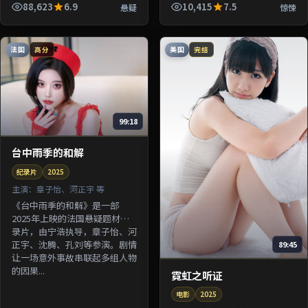
由杜琪峰执导，张译、许光汉、
88,623
6.9
10,415
7.5
悬疑
惊悚
梁朝伟等参演。剧情围绕一桩陈
年...
法国
美国
高分
完结
99:18
台中雨季的和解
纪录片
2025
主演：
章子怡、河正宇 等
《台中雨季的和解》是一部
2025年上映的法国悬疑题材纪
录片，由宁浩执导，章子怡、河
正宇、沈腾、孔刘等参演。剧情
89:45
让一场意外事故串联起多组人物
的因果...
霓虹之听证
电影
2025