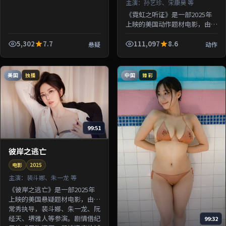
主演：
孙艺珍、宋康昊 等
《霓虹之听证》是一部2025年
上映的美国动作题材电影，由钟
孟宏执导，孙艺珍、宋康昊、绫
濑遥、沈腾等参演。剧情围绕一
5,302
7.7
111,097
8.6
悬疑
动作
桩陈年悬案与家族秘密双线并
进；...
美国
中国
独播
臻彩
99:51
彼岸之逃亡
电影
2025
主演：
裴斗娜、朱一龙 等
《彼岸之逃亡》是一部2025年
上映的美国悬疑题材电影，由洪
常秀执导，裴斗娜、朱一龙、阮
经天、堺雅人等参演。剧情借纪
99:32