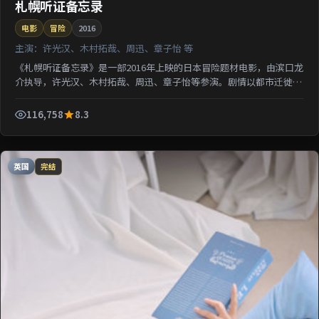
札幌听证备忘录
电影
冒险
2016
主演：
许光汉、木村拓哉、周迅、章子怡 等
《札幌听证备忘录》是一部2016年上映的日本冒险题材电影，由滨口龙
介执导，许光汉、木村拓哉、周迅、章子怡等参演。剧情以都市迁徙为
背景刻画人与人之间的距离；情感线与悬疑线并行，适...
116,758
8.3
英国
完结