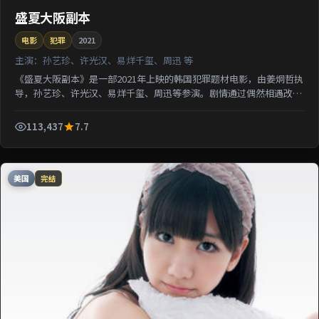
盛夏大阪副本
电影
犯罪
2021
主演：
孙艺珍、许光汉、易烊千玺、周迅 等
《盛夏大阪副本》是一部2021年上映的韩国犯罪题材电影，由姜炯哲执
导，孙艺珍、许光汉、易烊千玺、周迅等参演。剧情通过偶然相遇改写
几位主角的人生轨迹；影片节奏从容，适合检索该片导...
113,437
7.7
美国
完结