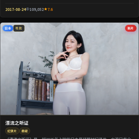
壳包裹关于阶层与...
2017-08-24
109,052
7.6
日本
新片
杜比
漂流之听证
纪录片
悬疑