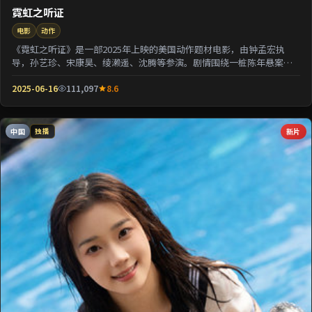
霓虹之听证
电影
动作
《霓虹之听证》是一部2025年上映的美国动作题材电影，由钟孟宏执
导，孙艺珍、宋康昊、绫濑遥、沈腾等参演。剧情围绕一桩陈年悬案与
家族秘密双线并进；...
2025-06-16
111,097
8.6
中国
新片
独播