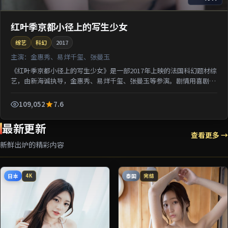
红叶季京都小径上的写生少女
综艺
科幻
2017
主演：
金惠秀、易烊千玺、张曼玉
《红叶季京都小径上的写生少女》是一部2017年上映的法国科幻题材综
艺，由新海诚执导，金惠秀、易烊千玺、张曼玉等参演。剧情用喜剧外
壳包裹关于阶层与选择的沉重命题；对白推进信息密集...
109,052
7.6
最新更新
查看更多 →
新鲜出炉的精彩内容
日本
泰国
4K
完结