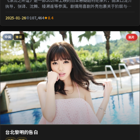
《漂流之听证》是一部2025年上映的日本悬疑题材纪录片，由滨口龙介
执导，张译、沈腾、绫濑遥等参演。剧情用喜剧外壳包裹关于阶层与选
择的沉重命题；情...
2025-01-26
107,464
8.4
中国
新片
臻彩
台北黎明的告白