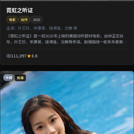
霓虹之听证
电影
动作
2025
主演：
孙艺珍、宋康昊、绫濑遥、沈腾 等
《霓虹之听证》是一部2025年上映的美国动作题材电影，由钟孟宏执
导，孙艺珍、宋康昊、绫濑遥、沈腾等参演。剧情围绕一桩陈年悬案与
家族秘密双线并进；影片节奏从容，适合检索该片导演代...
111,097
8.6
中国
独播