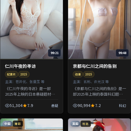
99:21
99:48
仁川午夜的寻访
京都与仁川之间的告别
纪录片
2025
动漫
2025
主演：
苍井优、张曼玉 等
主演：
玄彬、许光汉 等
《仁川午夜的寻访》是一部
《京都与仁川之间的告别》是一
2025年上映的日本悬疑题材纪
部2025年上映的泰国科幻题材
录片，由滨口龙介执导，苍井
动漫，由许鞍华执导，玄彬、许
优、张曼玉、章子怡、河正宇等
光汉、朱一龙等参演。剧情让一
51,304
7.9
90,994
7.2
悬疑
科幻
参演。剧情借用旅途与驿站意象
场意外事故串联起多组人物的因
探讨归属...
果...
中国
英国
臻彩
杜比