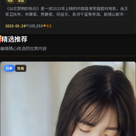
电影
家庭
《台北黎明的告白》是一部2023年上映的中国香港家庭题材电影，由王
家卫执导，宋康昊、贾静雯、阮经天、易烊千玺等参演。剧情以都市迁
徙为背景刻画人与...
2023-03-24
105,550
6.5
精选推荐
编辑精心挑选的优质内容
日本
独播