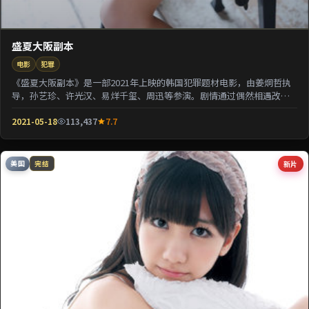
盛夏大阪副本
电影
犯罪
《盛夏大阪副本》是一部2021年上映的韩国犯罪题材电影，由姜炯哲执
导，孙艺珍、许光汉、易烊千玺、周迅等参演。剧情通过偶然相遇改写
几位主角的人生轨...
2021-05-18
113,437
7.7
美国
新片
完结