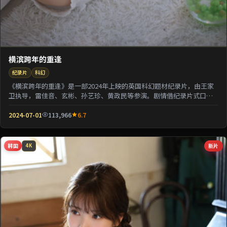
横滨跨年的重逢
纪录片
科幻
《横滨跨年的重逢》是一部2024年上映的英国科幻题材纪录片，由王家
卫执导，雷佳音、玄彬、孙艺珍、黄政民等参演。剧情借纪录片式口吻
还原一段被遗忘的...
2024-07-01
113,966
6.7
韩国
新片
4K